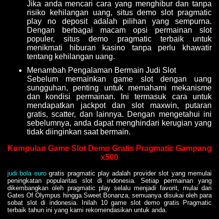
Jika anda mencari cara yang menghibur dan tanpa
risiko kehilangan uang, situs demo slot pragmatic
play no deposit adalah pilihan yang sempurna.
Dengan berbagai macam opsi permainan slot
populer, situs demo pragmatic terbaik untuk
menikmati hiburan kasino tanpa perlu khawatir
tentang kehilangan uang.
Menambah Pengalaman Bermain Judi Slot
Sebelum memainkan game slot dengan uang
sungguhan, penting untuk memahami mekanisme
dan kondisi permainan. Ini termasuk cara untuk
mendapatkan jackpot dan slot maxwin, putaran
gratis, scatter, dan lainnya. Dengan mengetahui ini
sebelumnya, anda dapat menghindari kerugian yang
tidak diinginkan saat bermain.
Kumpulan Game Slot Demo Gratis Pragmatic Gampang
x500
judi bola euro
gratis pragmatic play adalah provider slot yang memulai
peningkatan popularitas slot di indonesia. Setiap permainan yang
dikembangkan oleh pragmatic play selalu menjadi favorit, mulai dari
Gates Of Olympus hingga Sweet Bonanza, semuanya disukai oleh para
sobat slot di indonesia. Inilah 10 game slot demo gratis Pragmatic
terbaik tahun ini yang kami rekomendasikan untuk anda.