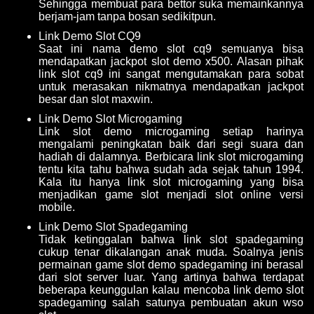
Sehingga membuat para bettor suka memainkannya
berjam-jam tanpa bosan sedikitpun.
Link Demo Slot CQ9
Saat ini nama demo slot cq9 semuanya bisa
mendapatkan jackpot slot demo x500. Alasan pihak
link slot cq9 ini sangat mengutamakan para sobat
untuk merasakan nikmatnya mendapatkan jackpot
besar dan slot maxwin.
Link Demo Slot Microgaming
Link slot demo microgaming setiap harinya
mengalami peningkatan baik dari segi suara dan
hadiah di dalamnya. Berbicara link slot microgaming
tentu kita tahu bahwa sudah ada sejak tahun 1994.
Kala itu hanya link slot microgaming yang bisa
menjadikan game slot menjadi slot online versi
mobile.
Link Demo Slot Spadegaming
Tidak ketinggalan bahwa link slot spadegaming
cukup tenar dikalangan anak muda. Soalnya jenis
permainan game slot demo spadegaming ini berasal
dari slot server luar. Yang artinya bahwa terdapat
beberapa keunggulan kalau mencoba link demo slot
spadegaming salah satunya pembuatan akun wso