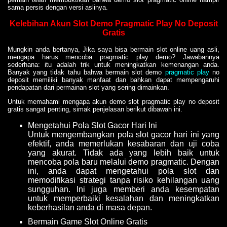
sama persis dengan versi aslinya.
Kelebihan Akun Slot Demo Pragmatic Play No Deposit
Gratis
Mungkin anda bertanya, Jika saya bisa bermain slot online uang asli,
mengapa harus mencoba pragmatic play demo? Jawabannya
sederhana: itu adalah trik untuk meningkatkan kemenangan anda.
Banyak yang tidak tahu bahwa bermain slot demo
pragmatic play
no
deposit memiliki banyak manfaat dan bahkan dapat mempengaruhi
pendapatan dari permainan slot yang sering dimainkan.
Untuk memahami mengapa akun demo slot pragmatic play no deposit
gratis sangat penting, simak penjelasan berikut dibawah ini.
Mengetahui Pola Slot Gacor Hari Ini
Untuk mengembangkan pola slot gacor hari ini yang
efektif, anda memerlukan kesabaran dan uji coba
yang akurat. Tidak ada yang lebih baik untuk
mencoba pola baru melalui demo pragmatic. Dengan
ini, anda dapat mengetahui pola slot dan
memodifikasi strategi tanpa risiko kehilangan uang
sungguhan. Ini juga memberi anda kesempatan
untuk memperbaiki kesalahan dan meningkatkan
keberhasilan anda di masa depan.
Bermain Game Slot Online Gratis