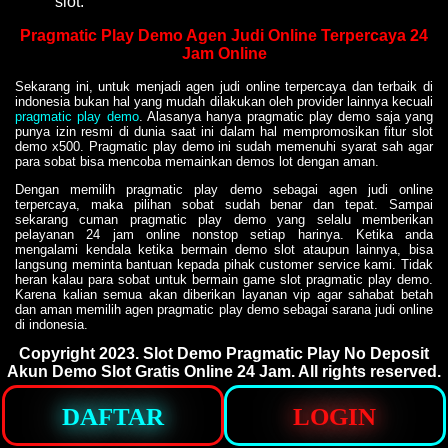
slot.
Pragmatic Play Demo Agen Judi Online Terpercaya 24
Jam Online
Sekarang ini, untuk menjadi agen judi online terpercaya dan terbaik di
indonesia bukan hal yang mudah dilakukan oleh provider lainnya kecuali
pragmatic play demo
. Alasanya hanya pragmatic play demo saja yang
punya izin resmi di dunia saat ini dalam hal mempromosikan fitur slot
demo x500. Pragmatic play demo ini sudah memenuhi syarat sah agar
para sobat bisa mencoba memainkan demos lot dengan aman.
Dengan memilih pragmatic play demo sebagai agen judi online
terpercaya, maka pilihan sobat sudah benar dan tepat. Sampai
sekarang cuman pragmatic play demo yang selalu memberikan
pelayanan 24 jam online nonstop setiap harinya. Ketika anda
mengalami kendala ketika bermain demo slot ataupun lainnya, bisa
langsung meminta bantuan kepada pihak customer service kami. Tidak
heran kalau para sobat untuk bermain game slot pragmatic play demo.
Karena kalian semua akan diberikan layanan vip agar sahabat betah
dan aman memilih agen pragmatic play demo sebagai sarana judi online
di indonesia.
Copyright 2023.
Slot Demo Pragmatic Play No Deposit
Akun Demo Slot Gratis Online 24 Jam
. All rights reserved.
DAFTAR
LOGIN